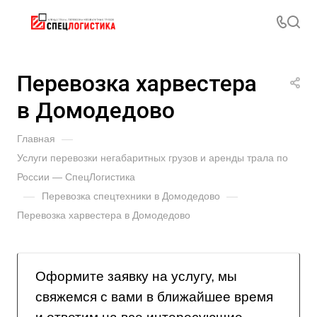
Перевозка харвестера
в Домодедово
Главная
—
Услуги перевозки негабаритных грузов и аренды трала по
России — СпецЛогистика
—
Перевозка спецтехники в Домодедово
—
Перевозка харвестера в Домодедово
Оформите заявку на услугу, мы
свяжемся с вами в ближайшее время